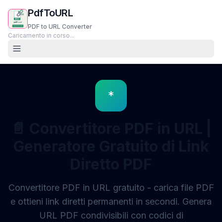
PdfToURL
PDF to URL Converter
Caricamento in corso...
*
📄
Convertitore PDF in URL |
Generatore Gratuito di Link
Diretto PDF
Convertitore PDF in URL gratuito - carica file PDF
e ottieni link diretti permanenti in secondi. Genera
URL PDF condivisibili con codici di