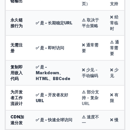
链输出
页）
支持
❌ 经
永久链
⚠️ 取决于
✅ 是 - 长期稳定URL
常临
接行为
平台策略
时
⚠️ 通
无需注
❌ 通常需
✅ 是 - 即时访问
常需
册
要
要
复制即
✅ 是 -
❌ 少见 -
❌ 少
用嵌入
Markdown、
手动编码
见
代码
HTML、BBCode
为开发
⚠️ 部分支
✅ 是 - 开发者友好
❌ 有
者工作
持 - 复杂
URL
限
流设计
URL
CDN加
⚠️ 速度不
✅ 是 - 快速全球访问
❌ 慢
速分发
一